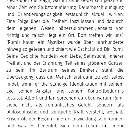
sowie über die Frage, warum seine Gedanken gerade in
einer Zeit von Selbstoptimierung, Dauerbeschleunigung
und Orientierungslosigkeit erstaunlich aktuell wirken.
Eine Folge über die Freiheit, loszulassen und dadurch
dem eigenen Wesen näherzukommen.„Jenseits von
richtig und falsch liegt ein Ort. Dort treffen wir uns.“
(Rumi) Kaum ein Mystiker wurde über Jahrhunderte
hinweg so gelesen und zitiert wie Dschalal ad-Din Rumi.
Seine Gedichte handeln von Liebe, Sehnsucht, innerer
Freiheit und der Erfahrung, Teil eines größeren Ganzen
zu sein. Im Zentrum seines Denkens steht die
Überzeugung, dass der Mensch erst dann zu sich selbst
findet, wenn er die ständige Identifikation mit seinem
Ego, seinen Ängsten und seinem Kontrollbedürfnis
loslässt. Albert und Jan sprechen darüber, warum Rumi
Liebe nicht als romantisches Gefühl, sondern als
philosophische und spirituelle Kraft versteht, weshalb
Krisen oft der Beginn innerer Entwicklung sein können
und was es bedeutet, sich dem Leben mit mehr