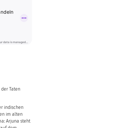
e der Taten
r indischen
en im alten
a: Arjuna steht
n auf dem