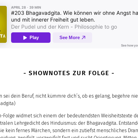
- SHOWNOTES ZUR FOLGE -
n sei dein Beruf, nicht kümmre dich’s, ob es gelang, begehre ni
vadgita)
-Folge widmet sich einem der bedeutendsten Weisheitstexte de
tralen Lehrgedicht des Hinduismus: der Bhagavadgita. Entstand
 sie kein fernes Märchen, sondern ein zutiefst menschliches Dram
eidung, zweifelt, verzweifelt fast und sucht Orientierung. Mitte