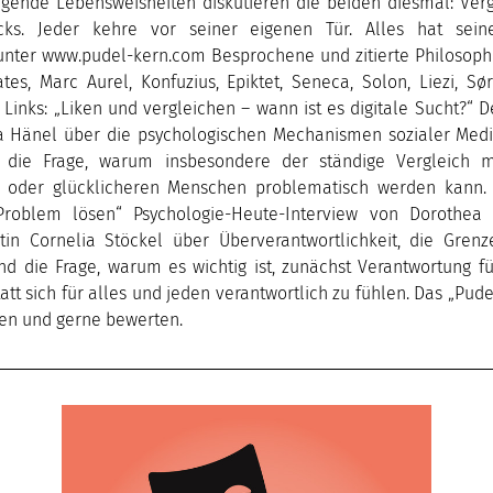
lgende Lebensweisheiten diskutieren die beiden diesmal: Verg
ks. Jeder kehre vor seiner eigenen Tür. Alles hat seine
unter www.pudel-kern.com Besprochene und zitierte Philosophe
tes, Marc Aurel, Konfuzius, Epiktet, Seneca, Solon, Liezi, S
Links: „Liken und vergleichen – wann ist es digitale Sucht?“ 
sa Hänel über die psychologischen Mechanismen sozialer Medi
 die Frage, warum insbesondere der ständige Vergleich mi
n oder glücklicheren Menschen problematisch werden kann. 
Problem lösen“ Psychologie-Heute-Interview von Dorothea 
tin Cornelia Stöckel über Überverantwortlichkeit, die Gren
nd die Frage, warum es wichtig ist, zunächst Verantwortung fü
tt sich für alles und jeden verantwortlich zu fühlen. Das „Pud
en und gerne bewerten.