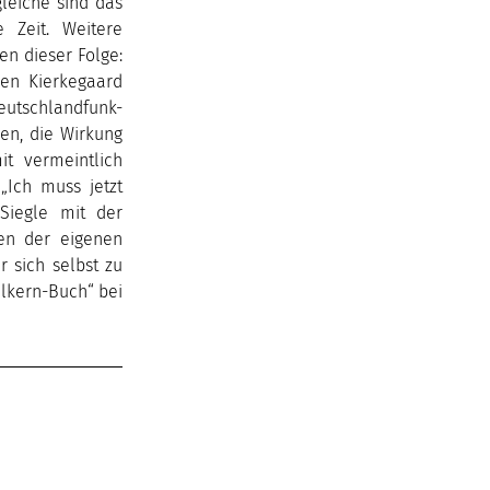
leiche sind das
 Zeit. Weitere
n dieser Folge:
øren Kierkegaard
Deutschlandfunk-
en, die Wirkung
t vermeintlich
„Ich muss jetzt
Siegle mit der
zen der eigenen
r sich selbst zu
elkern-Buch“ bei