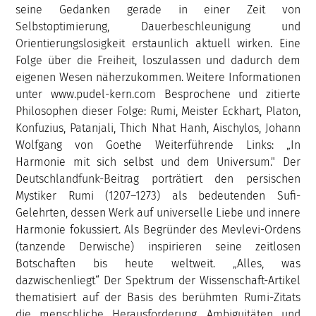
seine Gedanken gerade in einer Zeit von
Selbstoptimierung, Dauerbeschleunigung und
Orientierungslosigkeit erstaunlich aktuell wirken. Eine
Folge über die Freiheit, loszulassen und dadurch dem
eigenen Wesen näherzukommen. Weitere Informationen
unter www.pudel-kern.com Besprochene und zitierte
Philosophen dieser Folge: Rumi, Meister Eckhart, Platon,
Konfuzius, Patanjali, Thich Nhat Hanh, Aischylos, Johann
Wolfgang von Goethe Weiterführende Links: „In
Harmonie mit sich selbst und dem Universum." Der
Deutschlandfunk-Beitrag porträtiert den persischen
Mystiker Rumi (1207–1273) als bedeutenden Sufi-
Gelehrten, dessen Werk auf universelle Liebe und innere
Harmonie fokussiert. Als Begründer des Mevlevi-Ordens
(tanzende Derwische) inspirieren seine zeitlosen
Botschaften bis heute weltweit. „Alles, was
dazwischenliegt“ Der Spektrum der Wissenschaft-Artikel
thematisiert auf der Basis des berühmten Rumi-Zitats
die menschliche Herausforderung, Ambiguitäten und