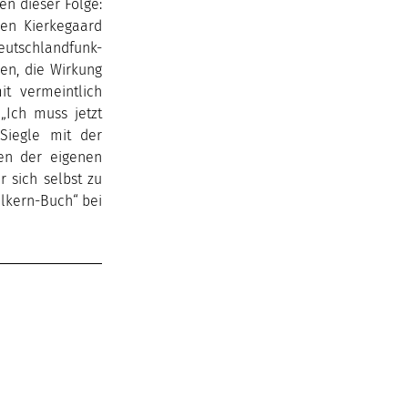
n dieser Folge:
øren Kierkegaard
Deutschlandfunk-
en, die Wirkung
t vermeintlich
„Ich muss jetzt
Siegle mit der
zen der eigenen
r sich selbst zu
elkern-Buch“ bei