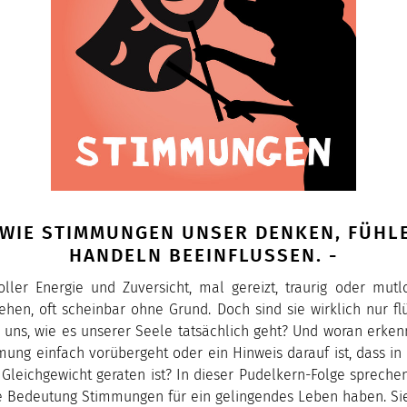
6 WIE STIMMUNGEN UNSER DENKEN, FÜHL
HANDELN BEEINFLUSSEN. -
oller Energie und Zuversicht, mal gereizt, traurig oder mut
en, oft scheinbar ohne Grund. Doch sind sie wirklich nur fl
 uns, wie es unserer Seele tatsächlich geht? Und woran erken
mung einfach vorübergeht oder ein Hinweis darauf ist, dass i
leichgewicht geraten ist? In dieser Pudelkern-Folge sprechen
e Bedeutung Stimmungen für ein gelingendes Leben haben. Si