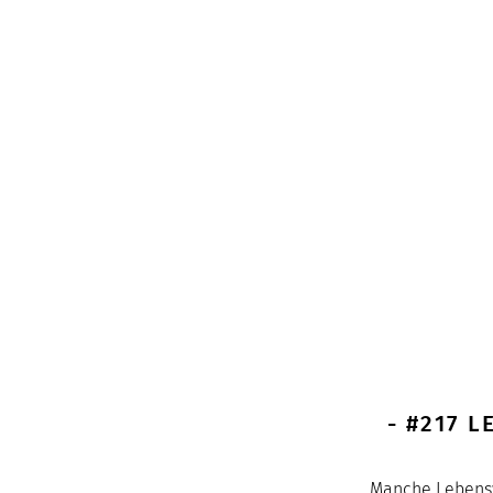
- #217 
Manche Lebenswe