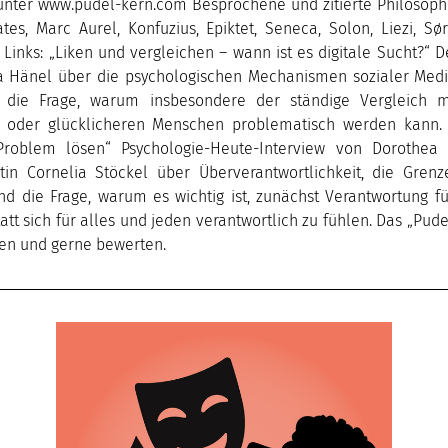
unter www.pudel-kern.com Besprochene und zitierte Philosophe
tes, Marc Aurel, Konfuzius, Epiktet, Seneca, Solon, Liezi, S
Links: „Liken und vergleichen – wann ist es digitale Sucht?“ 
sa Hänel über die psychologischen Mechanismen sozialer Medi
 die Frage, warum insbesondere der ständige Vergleich mi
n oder glücklicheren Menschen problematisch werden kann. 
Problem lösen“ Psychologie-Heute-Interview von Dorothea 
tin Cornelia Stöckel über Überverantwortlichkeit, die Gren
nd die Frage, warum es wichtig ist, zunächst Verantwortung fü
tt sich für alles und jeden verantwortlich zu fühlen. Das „Pud
en und gerne bewerten.