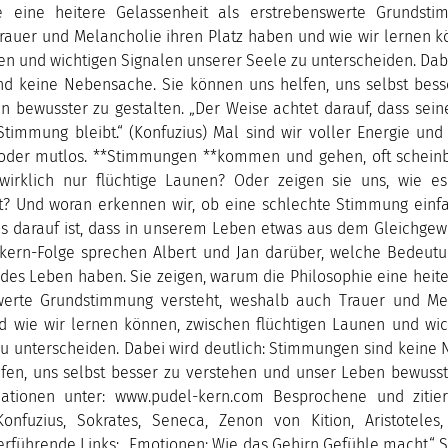
e eine heitere Gelassenheit als erstrebenswerte Grundsti
rauer und Melancholie ihren Platz haben und wie wir lernen k
en und wichtigen Signalen unserer Seele zu unterscheiden. Dabe
d keine Nebensache. Sie können uns helfen, uns selbst bess
 bewusster zu gestalten. „Der Weise achtet darauf, dass sein
immung bleibt.“ (Konfuzius) Mal sind wir voller Energie und 
ig oder mutlos. **Stimmungen **kommen und gehen, oft schein
wirklich nur flüchtige Launen? Oder zeigen sie uns, wie e
ht? Und woran erkennen wir, ob eine schlechte Stimmung einf
s darauf ist, dass in unserem Leben etwas aus dem Gleichgewi
lkern-Folge sprechen Albert und Jan darüber, welche Bedeu
ndes Leben haben. Sie zeigen, warum die Philosophie eine heit
werte Grundstimmung versteht, weshalb auch Trauer und Me
d wie wir lernen können, zwischen flüchtigen Launen und wic
u unterscheiden. Dabei wird deutlich: Stimmungen sind keine 
fen, uns selbst besser zu verstehen und unser Leben bewusste
ationen unter: www.pudel-kern.com Besprochene und zitier
Konfuzius, Sokrates, Seneca, Zenon von Kition, Aristoteles,
rführende Links: „Emotionen: Wie das Gehirn Gefühle macht.“ 