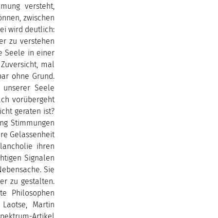
mmung versteht,
önnen, zwischen
i wird deutlich:
er zu verstehen
e Seele in einer
Zuversicht, mal
bar ohne Grund.
s unserer Seele
ach vorübergeht
cht geraten ist?
tung Stimmungen
ere Gelassenheit
lancholie ihren
htigen Signalen
Nebensache. Sie
r zu gestalten.
te Philosophen
 Laotse, Martin
Spektrum-Artikel