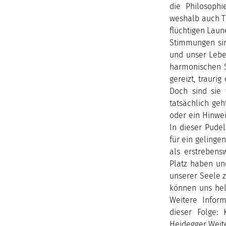
die Philosophi
weshalb auch T
flüchtigen Laun
Stimmungen sin
und unser Leben
harmonischen St
gereizt, traur
Doch sind sie 
tatsächlich ge
oder ein Hinwei
In dieser Pude
für ein gelinge
als erstrebens
Platz haben un
unserer Seele z
können uns hel
Weitere Inform
dieser Folge: 
Heidegger Weite